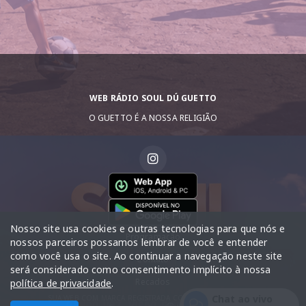
WEB RÁDIO SOUL DÚ GUETTO
O GUETTO É A NOSSA RELIGIÃO
Nosso site usa cookies e outras tecnologias para que nós e
Programação
nossos parceiros possamos lembrar de você e entender
como você usa o site. Ao continuar a navegação neste site
Contato
será considerado como consentimento implícito à nossa
Recados
política de privacidade
.
Chat ao vivo
SUA WEB COM MARCA REGISTRADA COM DIREITO AUTORAIS