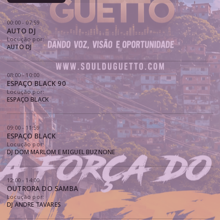
00:00 - 07:59
AUTO DJ
Locução por:
AUTO DJ
08:00 - 10:00
ESPAÇO BLACK 90
Locução por:
ESPAÇO BLACK
09:00 - 11:59
ESPAÇO BLACK
Locução por:
DJ DOM MARLOM E MIGUEL BUZNONE
12:00 - 14:00
OUTRORA DO SAMBA
Locução por:
DJ ANDRE TAVARES