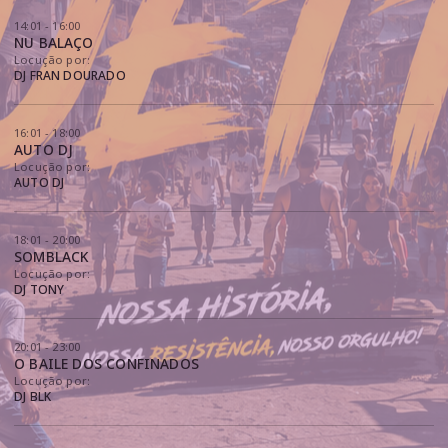
14:01 - 16:00
NU BALAÇO
Locução por:
DJ FRAN DOURADO
16:01 - 18:00
AUTO DJ
Locução por:
AUTO DJ
18:01 - 20:00
SOMBLACK
Locução por:
DJ TONY
20:01 - 23:00
O BAILE DOS CONFINADOS
Locução por:
DJ BLK