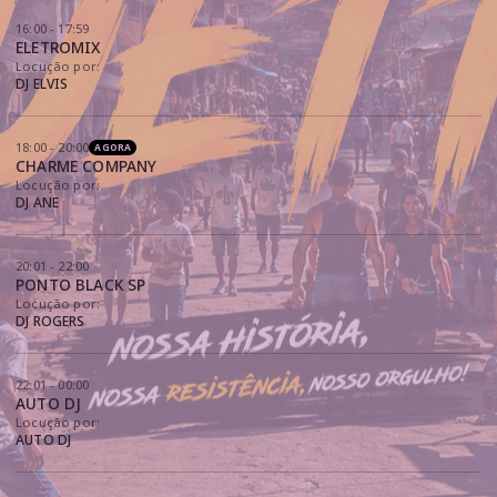
16:00 - 17:59
ELETROMIX
Locução por:
DJ ELVIS
18:00 - 20:00
AGORA
CHARME COMPANY
Locução por:
DJ ANE
20:01 - 22:00
PONTO BLACK SP
Locução por:
DJ ROGERS
22:01 - 00:00
AUTO DJ
Locução por:
AUTO DJ