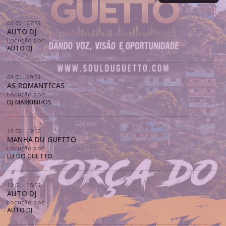
00:00 - 07:59
AUTO DJ
Locução por:
AUTO DJ
08:00 - 09:59
AS ROMANTICAS
Locução por:
DJ MARKINHOS
10:00 - 12:00
MANHA DU GUETTO
Locução por:
LU DO GUETTO
12:01 - 15:59
AUTO DJ
Locução por:
AUTO DJ