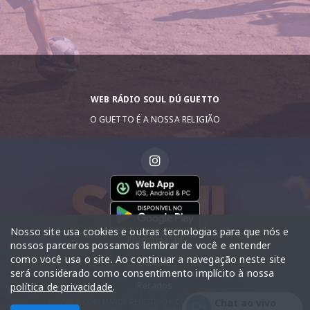
WEB RÁDIO SOUL DÚ GUETTO
O GUETTO É A NOSSA RELIGIÃO
Nosso site usa cookies e outras tecnologias para que nós e
Programação
nossos parceiros possamos lembrar de você e entender
como você usa o site. Ao continuar a navegação neste site
Contato
será considerado como consentimento implícito à nossa
Recados
política de privacidade
.
Chat ao vivo
SUA WEB COM MARCA REGISTRADA COM DIREITO AUTORAIS