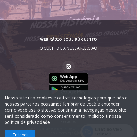
WEB RÁDIO SOUL DÚ GUETTO
O GUETTO É A NOSSA RELIGIÃO
Nosso site usa cookies e outras tecnologias para que nós e
Programação
nossos parceiros possamos lembrar de você e entender
como você usa o site. Ao continuar a navegação neste site
Contato
será considerado como consentimento implícito à nossa
Recados
política de privacidade
.
Chat ao vivo
SUA WEB COM MARCA REGISTRADA COM DIREITO AUTORAIS
Com a tecnologia
Online:
0
Entendi