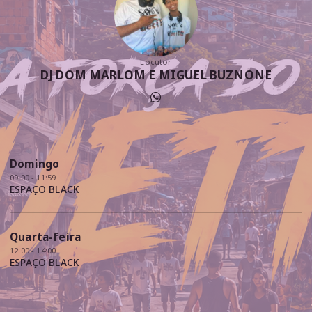
Locutor
DJ DOM MARLOM E MIGUEL BUZNONE
Domingo
09:00 - 11:59
ESPAÇO BLACK
Quarta-feira
12:00 - 14:00
ESPAÇO BLACK