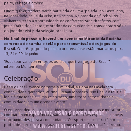
peito, cabeça e ombro.
Quem quiser, poderá participar ainda de uma “pelada” no Castelinho,
na localidade de Paula Brito, na Rocinha. Na partida de futebol, os
visitantes terão a oportunidade de confraternizar e tirar fotos com
Josiel Dalto dos Santos, morador da comunidade e considerado sósia
do jogador Vini Jr, da seleção brasileira.
No final do passeio, haverá um evento no Mirante da Rocinha,
com roda de samba e telão para transmissão dos jogos do
Brasil.
Os três jogos do país na primeira fase estão marcados para
13, 24 e 29 de junho.
“Esse tour vai ocorrer todos os dias que tiver jogo do Brasil”,
informou Monteiro.
Celebração
Caso o Brasil avance no torneio mundial, a Copa na Favela terá
continuidade garantida, afirmou Renan Monteiro. “No final do tour, a
ideia é que tenha ali uma celebração, uma troca entre turistas e
comunidade, em um grande evento”.
O empreendedor social considera que, quando turistas e moradores
compartilham experiências, são criadas conexões especiais e novas
oportunidades para a comunidade. “O esporte e a cultura têm o
poder de aproximar pessoas e promover inclusão social”, afirmou.