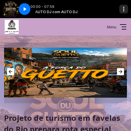
00:00 - 07:59
 BLACK
AUTO DJ com AUTO DJ
ESPAÇO BLACK 90 com ESPAÇO BLACK
Menu
Projeto de turismo em favelas
do Rio prepara rota especial