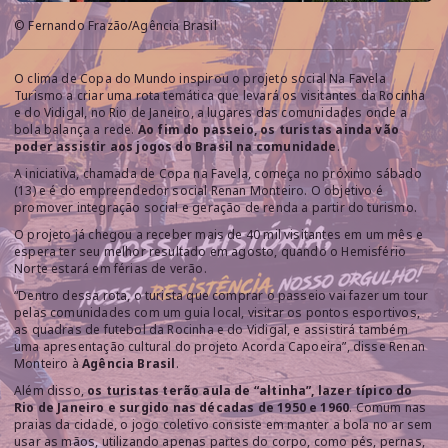
© Fernando Frazão/Agência Brasil
O clima de Copa do Mundo inspirou o projeto social Na Favela
Turismo a criar uma rota temática que levará os visitantes da Rocinha
e do Vidigal, no Rio de Janeiro, a lugares das comunidades onde a
bola balança a rede.
Ao fim do passeio, os turistas ainda vão
poder assistir aos jogos do Brasil na comunidade
.
A iniciativa, chamada de Copa na Favela, começa no próximo sábado
(13) e é do empreendedor social Renan Monteiro. O objetivo é
promover integração social e geração de renda a partir do turismo.
O projeto já chegou a receber mais de 40 mil visitantes em um mês e
espera ter seu melhor resultado em agosto, quando o Hemisfério
Norte estará em férias de verão.
“Dentro dessa rota, o turista que comprar o passeio vai fazer um tour
pelas comunidades com um guia local, visitar os pontos esportivos,
as quadras de futebol da Rocinha e do Vidigal, e assistirá também
uma apresentação cultural do projeto Acorda Capoeira”, disse Renan
Monteiro à
Agência Brasil
.
Além disso,
os turistas terão aula de “altinha”, lazer típico do
Rio de Janeiro e
surgido nas décadas de 1950 e 1960
. Comum nas
praias da cidade, o jogo coletivo consiste em manter a bola no ar sem
usar as mãos, utilizando apenas partes do corpo, como pés, pernas,