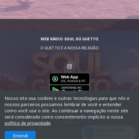
WEB RÁDIO SOUL DÚ GUETTO
O GUETTO É A NOSSA RELIGIÃO
Nosso site usa cookies e outras tecnologias para que nós e
Programação
nossos parceiros possamos lembrar de você e entender
como você usa o site. Ao continuar a navegação neste site
Contato
será considerado como consentimento implícito à nossa
Recados
política de privacidade
.
Chat ao vivo
SUA WEB COM MARCA REGISTRADA COM DIREITO AUTORAIS
Com a tecnologia
Online:
0
Entendi