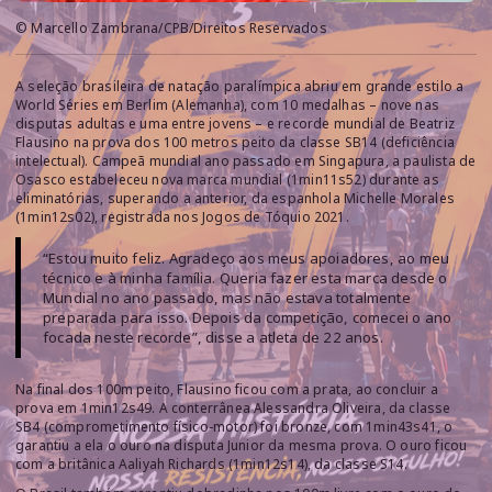
© Marcello Zambrana/CPB/Direitos Reservados
A seleção brasileira de natação paralímpica abriu em grande estilo a
World Séries em Berlim (Alemanha), com 10 medalhas – nove nas
disputas adultas e uma entre jovens – e recorde mundial de Beatriz
Flausino na prova dos 100 metros peito da classe SB14 (deficiência
intelectual). Campeã mundial ano passado em Singapura, a paulista de
Osasco estabeleceu nova marca mundial (1min11s52) durante as
eliminatórias, superando a anterior, da espanhola Michelle Morales
(1min12s02), registrada nos Jogos de Tóquio 2021.
“Estou muito feliz. Agradeço aos meus apoiadores, ao meu
técnico e à minha família. Queria fazer esta marca desde o
Mundial no ano passado, mas não estava totalmente
preparada para isso. Depois da competição, comecei o ano
focada neste recorde”, disse a atleta de 22 anos.
Na final dos 100m peito, Flausino ficou com a prata, ao concluir a
prova em 1min12s49. A conterrânea Alessandra Oliveira, da classe
SB4 (comprometimento físico-motor) foi bronze, com 1min43s41, o
garantiu a ela o ouro na disputa Junior da mesma prova. O ouro ficou
com a britânica Aaliyah Richards (1min12s14), da classe S14.