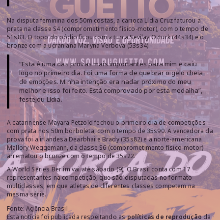
Na disputa feminina dos 50m costas, a carioca Lídia Cruz faturou a
prata na classe S4 (comprometimento físico-motor), com o tempo de
51s83. O topo do pódio ficou com a turca Sevilay Ozturk (44s34) e o
bronze com a ucraniana Maryna Verbova (53s34).
“Esta é uma das provas mais importantes para mim e caiu
logo no primeiro dia. Foi uma forma de quebrar o gelo cheia
de emoções. Minha intenção era nadar próximo do meu
melhor e isso foi feito. Está comprovado por esta medalha”,
festejou Lídia.
A catarinense Mayara Petzold fechou o primeiro dia de competições
com prata nos 50m borboleta, com o tempo de 35s90. A vencedora da
prova foi a irlandesa Dearbhaile Brady (35s82) e a norte-americana
Mallory Weggemann, da classe S6 (comprometimento físico-motor)
arrematou o bronze com o tempo de 35s22.
A World Series Berlim vai até sábado (9). O Brasil conta com 17
representantes na competição, que são disputadas no formato
multiclasses, em que atletas de diferentes classes competem na
mesma série.
Fonte: Agência Brasil
Esta notícia foi publicada respeitando as
políticas de reprodução
da