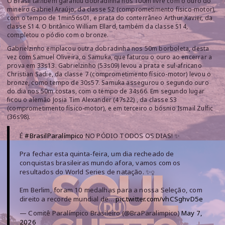
O Brasil também garantiu dobradinha nos 100m livre com o ouro do
mineiro Gabriel Araújo, da classe S2 (comprometimento físico-motor),
com o tempo de 1min56s01, e prata do conterrâneo Arthur Xavier, da
classe S14. O britânico William Ellard, também da classe S14,
completou o pódio com o bronze.
Gabrielzinho emplacou outra dobradinha nos 50m borboleta, desta
vez com Samuel Oliveira, o Samuka, que faturou o ouro ao encerrar a
prova em 33s13. Gabrielzinho (53s09) levou a prata e sul-africano
Christian Sadie, da classe 7 (comprometimento físico-motor) levou o
bronze, como tempo de 30s57. Samuka assegurou o segundo ouro
do dia nos 50m costas, com o tempo de 34s66. Em segundo lugar
ficou o alemão Josia Tim Alexander (47s22) , da classe S3
(comprometimento físico-motor), e em terceiro o bósnio Ismail Zulfic
(36s98).
É
#BrasilParalímpico
NO PÓDIO TODOS OS DIAS! ✨
Pra fechar esta quinta-feira, um dia recheado de
conquistas brasileiras mundo afora, vamos com os
resultados do World Series de natação. ✨‍♀️
Em Berlim, foram 10 medalhas para a nossa Seleção, com
direito a recorde mundial de…
pic.twitter.com/vhCSghvD5e
— Comitê Paralímpico Brasileiro (@BraParalimpico)
May 7,
2026