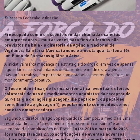
© Receita Federal/divulgação
Preocupada com o crescente uso das chamadas canetas
emagrecedoras – muitas vezes para fins ou formas não
previstos na bula - a diretoria da Agência Nacional de
Vigilância Sanitária (Anvisa) anunciou, nesta quarta-feira (6),
um Plano de Farmacovigilância Ativa.
A iniciativa marca mudança na estratégia do órgão: em vez de apenas
aguardar relatos voluntários de pacientes e médicos, a agência
passará a realizar, em parceria com estabelecimentos de saúde, um
monitoramento proativo.
O foco é identificar, de forma sistemática, eventuais efeitos
colaterais do uso de medicamentos agonistas do receptor do
GLP‑1 (sigla do inglês glucagon-like peptide-1, ou peptídeo
semelhante ao glucagon 1), popularmente conhecidos como
canetas emagrecedoras.
Segundo o diretor Thiago Lopes Cardoso Campos, a medida é uma
resposta direta ao "crescimento expressivo do consumo" e ao
aumento de complicações no Brasil.
Entre 2018 e março de 2026,
foram registradas 2.965 notificações de eventos adversos
relacionados aos medicamentos, especialmente em 2025, e com