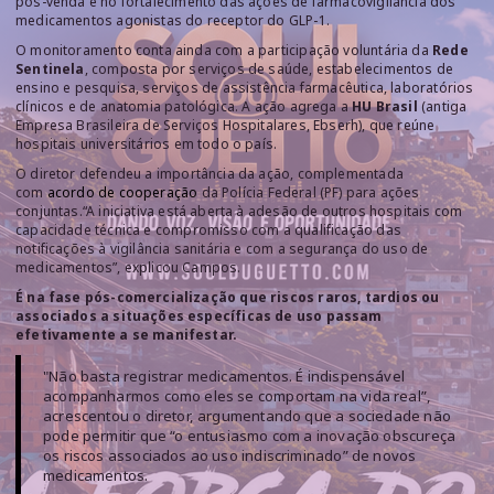
pós-venda e no fortalecimento das ações de farmacovigilância dos
medicamentos agonistas do receptor do GLP-1.
O monitoramento conta ainda com a participação voluntária da
Rede
Sentinela
, composta por serviços de saúde, estabelecimentos de
ensino e pesquisa, serviços de assistência farmacêutica, laboratórios
clínicos e de anatomia patológica. A ação agrega a
HU Brasil
(antiga
Empresa Brasileira de Serviços Hospitalares, Ebserh), que reúne
hospitais universitários em todo o país.
O diretor defendeu a importância da ação, complementada
com
acordo de cooperação
da Polícia Federal (PF) para ações
conjuntas.“A iniciativa está aberta à adesão de outros hospitais com
capacidade técnica e compromisso com a qualificação das
notificações à vigilância sanitária e com a segurança do uso de
medicamentos”, explicou Campos.
É na fase pós-comercialização que riscos raros, tardios ou
associados a situações específicas de uso passam
efetivamente a se manifestar.
"Não basta registrar medicamentos. É indispensável
acompanharmos como eles se comportam na vida real”,
acrescentou o diretor, argumentando que a sociedade não
pode permitir que “o entusiasmo com a inovação obscureça
os riscos associados ao uso indiscriminado” de novos
medicamentos.