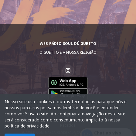
WEB RÁDIO SOUL DÚ GUETTO
O GUETTO É A NOSSA RELIGIÃO
Nosso site usa cookies e outras tecnologias para que nós e
Programação
nossos parceiros possamos lembrar de você e entender
como você usa o site. Ao continuar a navegação neste site
Contato
será considerado como consentimento implícito à nossa
Recados
política de privacidade
.
Chat ao vivo
SUA WEB COM MARCA REGISTRADA COM DIREITO AUTORAIS