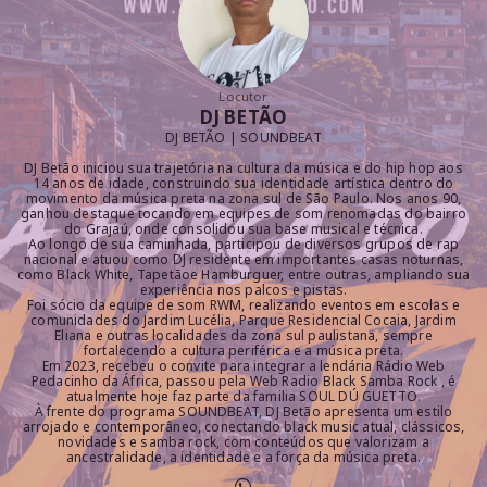
Locutor
DJ BETÃO
DJ BETÃO | SOUNDBEAT
DJ Betão iniciou sua trajetória na cultura da música e do hip hop aos
14 anos de idade, construindo sua identidade artística dentro do
movimento da música preta na zona sul de São Paulo. Nos anos 90,
ganhou destaque tocando em equipes de som renomadas do bairro
do Grajaú, onde consolidou sua base musical e técnica.
Ao longo de sua caminhada, participou de diversos grupos de rap
nacional e atuou como DJ residente em importantes casas noturnas,
como Black White, Tapetãoe Hamburguer, entre outras, ampliando sua
experiência nos palcos e pistas.
Foi sócio da equipe de som RWM, realizando eventos em escolas e
comunidades do Jardim Lucélia, Parque Residencial Cocaia, Jardim
Eliana e outras localidades da zona sul paulistana, sempre
fortalecendo a cultura periférica e a música preta.
Em 2023, recebeu o convite para integrar a lendária Rádio Web
Pedacinho da África, passou pela Web Radio Black Samba Rock , é
atualmente hoje faz parte da familia SOUL DÚ GUETTO.
À frente do programa SOUNDBEAT, DJ Betão apresenta um estilo
arrojado e contemporâneo, conectando black music atual, clássicos,
novidades e samba rock, com conteúdos que valorizam a
ancestralidade, a identidade e a força da música preta.